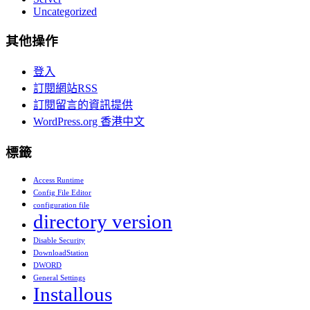
Uncategorized
其他操作
登入
訂閱網站RSS
訂閱留言的資訊提供
WordPress.org 香港中文
標籤
Access Runtime
Config File Editor
configuration file
directory version
Disable Security
DownloadStation
DWORD
General Settings
Installous