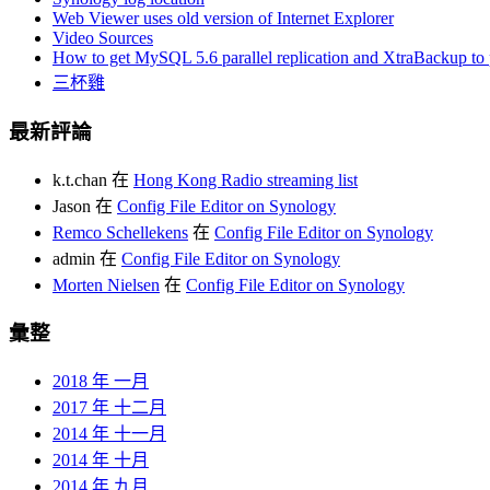
Web Viewer uses old version of Internet Explorer
Video Sources
How to get MySQL 5.6 parallel replication and XtraBackup to p
三杯雞
最新評論
k.t.chan
在
Hong Kong Radio streaming list
Jason
在
Config File Editor on Synology
Remco Schellekens
在
Config File Editor on Synology
admin
在
Config File Editor on Synology
Morten Nielsen
在
Config File Editor on Synology
彙整
2018 年 一月
2017 年 十二月
2014 年 十一月
2014 年 十月
2014 年 九月