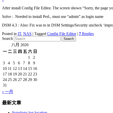
After install Config File Editor. The screen shown “Sorry, the page yo
Solve : Needed to install Perl., must use “admin” as login name
DSM 4.3 : Also: Fix was to in DSM Settings/Security uncheck ‘improve
Posted in
IT
,
NAS
|
Tagged
Config File Editor
|
7
Replies
Search
八月 2026
一
二
三
四
五
六
日
1
2
3
4
5
6
7
8
9
10
11
12
13
14
15
16
17
18
19
20
21
22
23
24
25
26
27
28
29
30
31
« 一月
最新文章
Synology log location