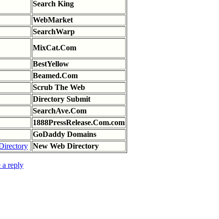
Search King
WebMarket
SearchWarp
MixCat.Com
BestYellow
Beamed.Com
Scrub The Web
Directory Submit
SearchAve.Com
1888PressRelease.Com.com
GoDaddy Domains
New Web Directory
 a reply