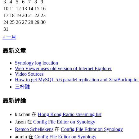
3
4
5
6
7
8
9
10
11
12
13
14
15
16
17
18
19
20
21
22
23
24
25
26
27
28
29
30
31
« 一月
最新文章
Synology log location
Web Viewer uses old version of Internet Explorer
Video Sources
How to get MySQL 5.6 parallel replication and XtraBackup to p
三杯雞
最新評論
k.t.chan
在
Hong Kong Radio streaming list
Jason
在
Config File Editor on Synology
Remco Schellekens
在
Config File Editor on Synology
admin
在
Config File Editor on Synology