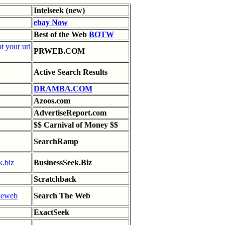
Intelseek
(new)
ebay Now
Best of the Web
BOTW
PRWEB.COM
Active Search Results
DRAMBA.COM
Azoos.com
AdvertiseReport.com
$$ Carnival of Money $$
SearchRamp
BusinessSeek.Biz
Scratchback
Search The Web
ExactSeek