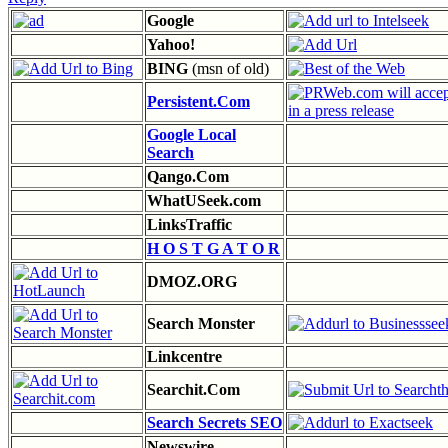
Google
Yahoo!
BING
(msn of old)
Persistent.Com
Google Local
Search
Qango.Com
WhatUSeek.com
LinksTraffic
H O S T G A T O R
DMOZ.ORG
Search Monster
Linkcentre
Searchit.Com
Search Secrets SEO
Newswire