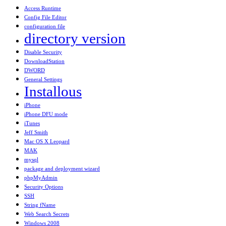
Access Runtime
Config File Editor
configuration file
directory version
Disable Security
DownloadStation
DWORD
General Settings
Installous
iPhone
iPhone DFU mode
iTunes
Jeff Smith
Mac OS X Leopard
MAK
mysql
package and deployment wizard
phpMyAdmin
Security Options
SSH
String fName
Web Search Secrets
Windows 2008