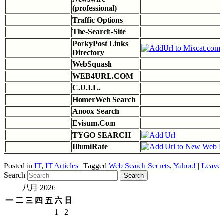
(professional)
Traffic Options
The-Search-Site
PorkyPost Links
Directory
WebSquash
WEB4URL.COM
C.U.I.L.
HomerWeb Search
Anoox Search
Evisum.Com
TYGO SEARCH
IllumiRate
Posted in
IT
,
IT Articles
|
Tagged
Web Search Secrets
,
Yahoo!
|
Leave
Search
八月 2026
一
二
三
四
五
六
日
1
2